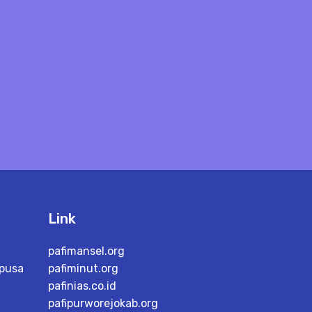
Link
pafimansel.org
ipusa
pafiminut.org
pafinias.co.id
pafipurworejokab.org