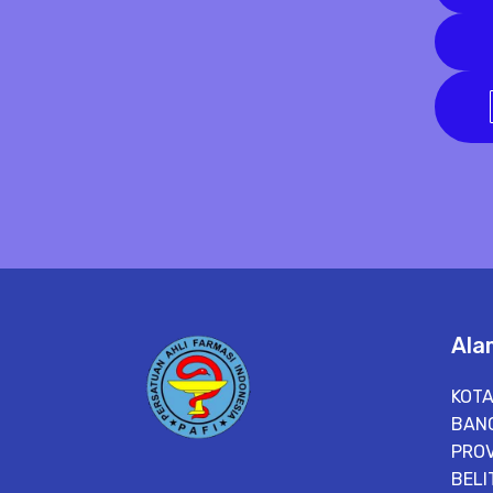
Ala
KOTA
BAN
PROV
BELI