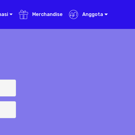
masi
Merchandise
Anggota